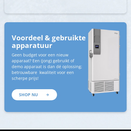
Voordeel & gebruikte
apparatuur
Geen budget voor een nieuw
apparaat? Een (jong) gebruikt of
demo apparaat is dan dé oplossing;
betrouwbare kwaliteit voor een
scherpe prijs!
SHOP NU