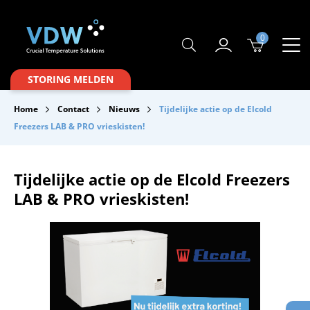
0
Producten
STORING MELDEN
Branches
Home
Contact
Nieuws
Tijdelijke actie op de Elcold
Merken
Freezers LAB & PRO vrieskisten!
Over VDW
Tijdelijke actie op de Elcold Freezers
Service & Onderhoud
LAB & PRO vrieskisten!
Contact
Downloads