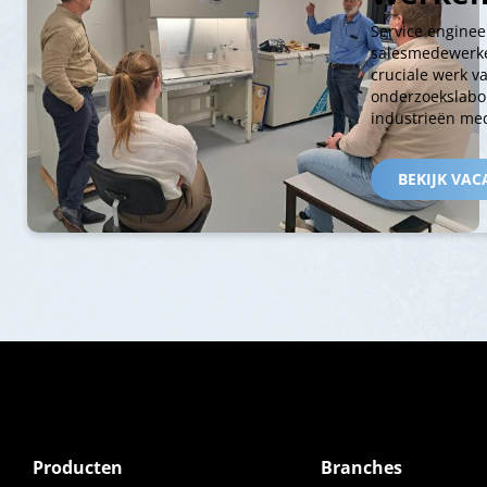
Service enginee
salesmedewerke
cruciale werk v
onderzoekslabo
industrieën med
BEKIJK VAC
Producten
Branches