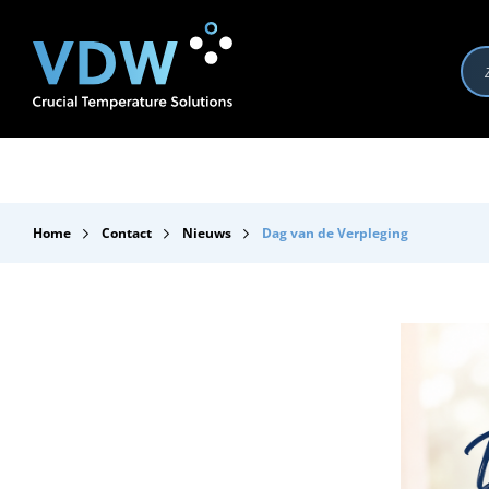
Producten
Branches
Merken
Over VDW
Se
Home
Contact
Nieuws
Dag van de Verpleging