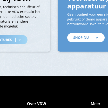
apparatuur
r, technisch chauffeur of
r: elke VDW’er maakt het
Geen budget voor een ni
an de medische sector,
gebruikt of demo apparaa
ratoria en andere
betrouwbare kwaliteit vo
e mogelijk.
SHOP NU
ATURES
Over VDW
Meer