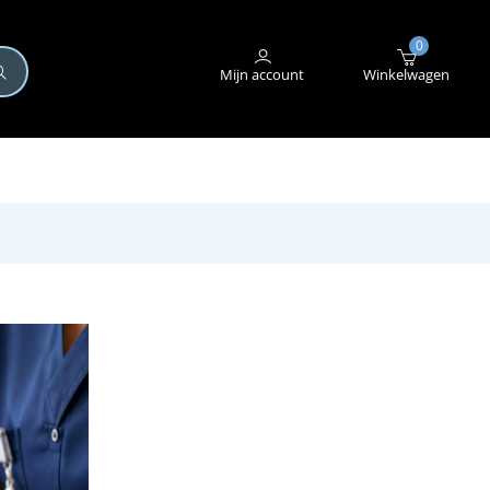
+31 (0)345 582 546
STORING MELDEN
0
Mijn account
Winkelwagen