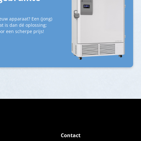
euw apparaat? Een (jong)
t is dan dé oplossing;
or een scherpe prijs!
Contact