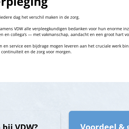
rpleging
iedere dag het verschil maken in de zorg.
 namens VDW alle verpleegkundigen bedanken voor hun enorme inze
ten en collega’s — met vakmanschap, aandacht en een groot hart vo
gen en service een bijdrage mogen leveren aan het cruciale werk bi
ontinuïteit en de zorg voor morgen.
Voordeel & 
 bij VDW?