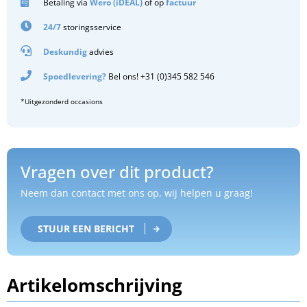
Betaling via
Wero (iDEAL)
of op
factuur
24/7
storingsservice
Deskundig
advies
Spoedlevering?
Bel ons! +31 (0)345 582 546
*Uitgezonderd occasions
Vragen over dit product?
Neem dan contact met ons op, wij helpen u graag!
STUUR EEN BERICHT
Artikelomschrijving