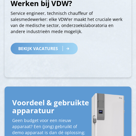
Werken bij VDW?
Service engineer, technisch chauffeur of
salesmedewerker: elke VDW’er maakt het cruciale werk
van de medische sector, onderzoekslaboratoria en
andere industrieën mede mogelijk.
BEKIJK VACATURES
Voordeel & gebruikte
apparatuur
Geen budget voor een nieuw
apparaat? Een (jong) gebruikt of
demo apparaat is dan dé oplossing;