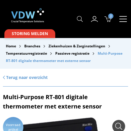
0
Producten
STORING MELDEN
Branches
Home
Branches
Ziekenhuizen & Zorginstellingen
Merken
Temperatuurregistratie
Passieve registratie
Multi-Purpose
RT-801 digitale thermometer met externe sensor
Over VDW
Service & Onderhoud
Terug naar overzicht
Contact
Multi-Purpose RT-801 digitale
Downloads
thermometer met externe sensor
Voorraad
artikel