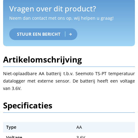
Vragen over dit product?
Neem dan contact met ons op, wij helpen u graag!
STUUR EEN BERICHT
Artikelomschrijving
Niet-oplaadbare AA batterij t.b.v. Seemoto TS-PT temperatuur
datalogger met externe sensor. De batterij heeft een voltage
van 3.6V.
Specificaties
Type
AA
Voltage
3.6V