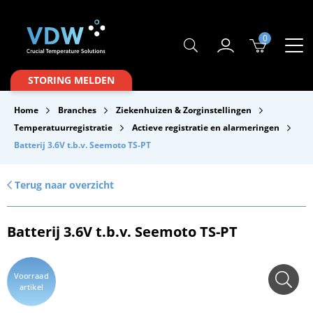
0
Producten
STORING MELDEN
Branches
Home
Branches
Ziekenhuizen & Zorginstellingen
Merken
Temperatuurregistratie
Actieve registratie en alarmeringen
Batterij 3.6V t.b.v. Seemoto TS-PT
Over VDW
Service & Onderhoud
Terug naar overzicht
Contact
Batterij 3.6V t.b.v. Seemoto TS-PT
Downloads
Voorraad
artikel