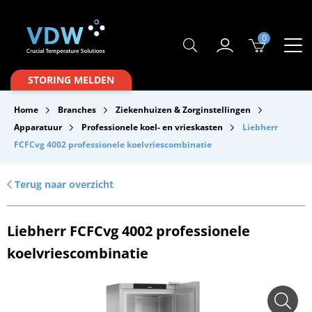
0
Producten
STORING MELDEN
Branches
Home
Branches
Ziekenhuizen & Zorginstellingen
Merken
Apparatuur
Professionele koel- en vrieskasten
Liebherr
FCFCvg 4002 professionele koelvriescombinatie
Over VDW
Service & Onderhoud
Terug naar overzicht
Contact
Liebherr FCFCvg 4002 professionele
Downloads
koelvriescombinatie