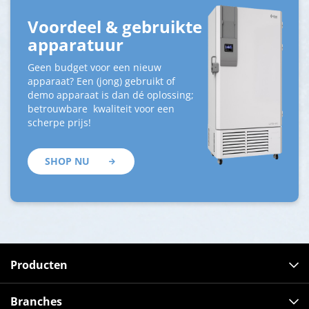
Voordeel & gebruikte
apparatuur
Geen budget voor een nieuw
apparaat? Een (jong) gebruikt of
demo apparaat is dan dé oplossing;
betrouwbare kwaliteit voor een
scherpe prijs!
SHOP NU
Producten
Branches