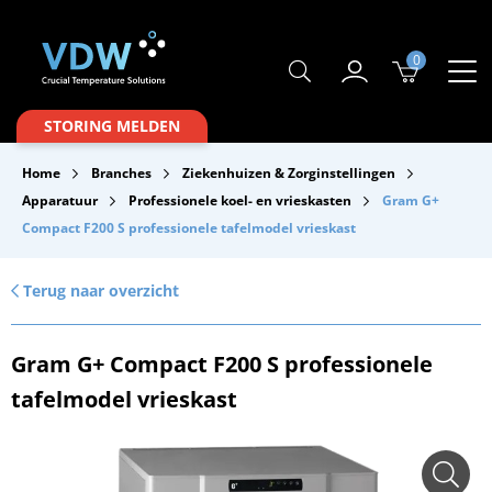
0
Producten
STORING MELDEN
Branches
Home
Branches
Ziekenhuizen & Zorginstellingen
Merken
Apparatuur
Professionele koel- en vrieskasten
Gram G+
Compact F200 S professionele tafelmodel vrieskast
Over VDW
Service & Onderhoud
Terug naar overzicht
Contact
Gram G+ Compact F200 S professionele
Downloads
tafelmodel vrieskast