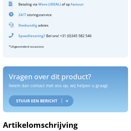
Betaling via
Wero (iDEAL)
of op
factuur
24/7
storingsservice
Deskundig
advies
Spoedlevering?
Bel ons! +31 (0)345 582 546
*Uitgezonderd occasions
Vragen over dit product?
Neem dan contact met ons op, wij helpen u graag!
STUUR EEN BERICHT
Artikelomschrijving