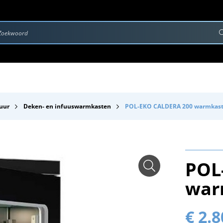
rvice & Onderhoud
Contact
Downloads
uur
Deken- en infuuswarmkasten
POL-EKO CALDERA 200 warmkast
POL
war
€ 2.