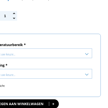
ratuurbereik *
 uw keuze...
ing *
 uw keuze...
icht
EGEN AAN WINKELWAGEN