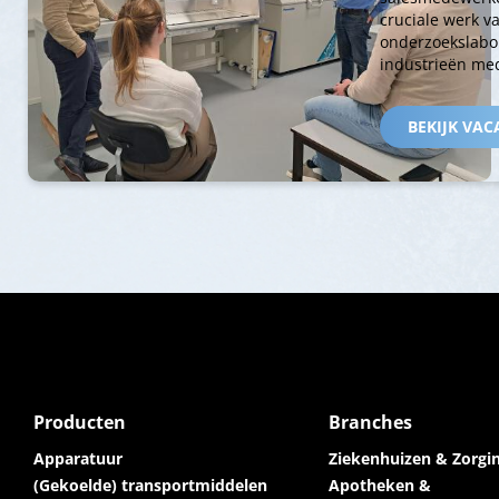
cruciale werk v
onderzoekslabo
industrieën med
BEKIJK VAC
Producten
Branches
Apparatuur
Ziekenhuizen & Zorgin
(Gekoelde) transportmiddelen
Apotheken &