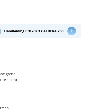
Handleiding POL-EKO CALDERA 200
gane grond
r te staan)
larmen