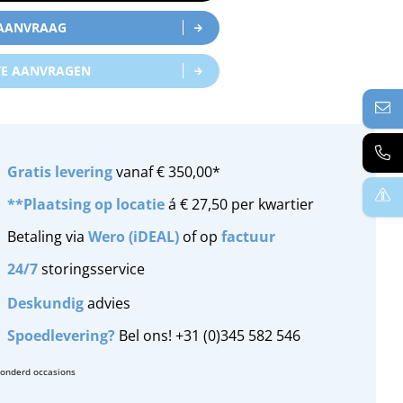
 AANVRAAG
TE AANVRAGEN
Gratis
levering
vanaf € 350,00*
**Plaatsing op locatie
á € 27,50 per kwartier
Betaling via
Wero (iDEAL)
of op
factuur
24/7
storingsservice
Deskundig
advies
Spoedlevering?
Bel ons! +31 (0)345 582 546
zonderd occasions