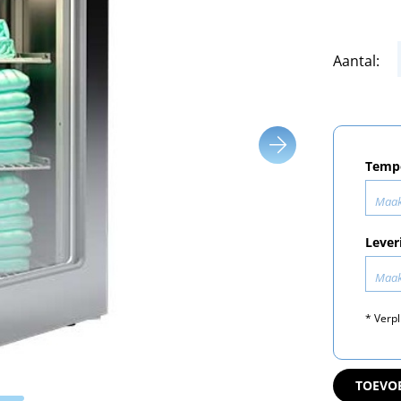
Aantal:
Tempe
Maak
Lever
Maak
* Verpl
TOEVO