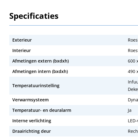
Specificaties
Exterieur
Roest
Interieur
Roest
Afmetingen extern (bxdxh)
600 
Afmetingen intern (bxdxh)
490 
Infu
Temperatuurinstelling
Deke
Verwarmsysteem
Dyna
Temperatuur- en deuralarm
Ja
Interne verlichting
LED-
Draairichting deur
Rech