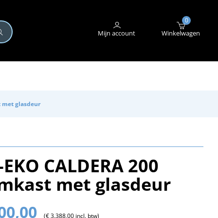
+31 (0)345 582 546
STORING MELDEN
0
Mijn account
Winkelwagen
 met glasdeur
-EKO CALDERA 200
mkast met glasdeur
800,00
(€ 3.388,00 incl. btw)