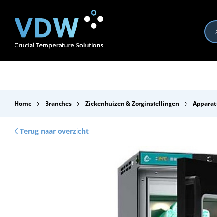
Producten
Branches
Merken
Over VDW
Se
Home
Branches
Ziekenhuizen & Zorginstellingen
Apparat
Terug naar overzicht