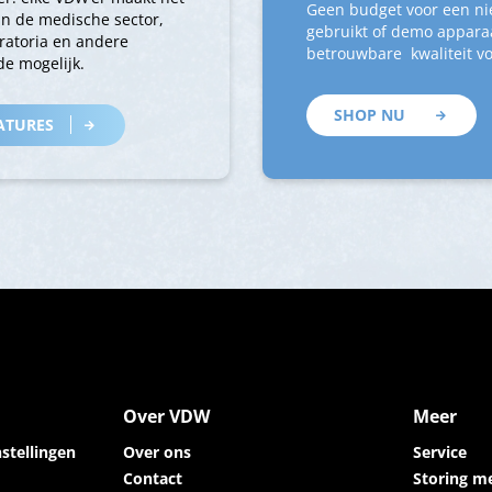
Geen budget voor een ni
an de medische sector,
gebruikt of demo apparaa
ratoria en andere
betrouwbare kwaliteit vo
e mogelijk.
SHOP NU
ATURES
Over VDW
Meer
stellingen
Over ons
Service
Contact
Storing m