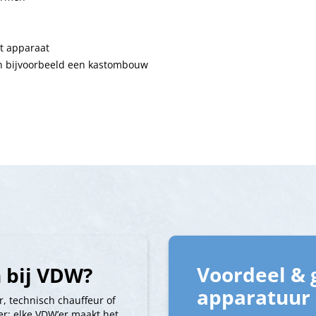
et apparaat
an bijvoorbeeld een kastombouw
Voordeel & 
 bij VDW?
apparatuur
r, technisch chauffeur of
r: elke VDW’er maakt het