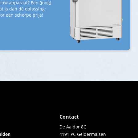
euw apparaat? Een (jong)
t is dan dé oplossing;
or een scherpe prijs!
Contact
De Aaldor 8C
elden
4191 PC Geldermalsen