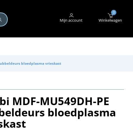
+31 (0)345 582 546
STORING MELDEN
0
Mijn account
Winkelwagen
bbeldeurs bloedplasma vrieskast
bi MDF-MU549DH-PE
beldeurs bloedplasma
skast