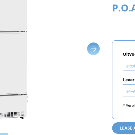
P.O.
Uitvo
Maak
Lever
Maak
* Verpl
LEASE