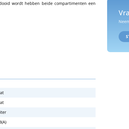
ontdooid wordt hebben beide compartimenten een
Vra
Neem 
S
at
at
iter
B(A)