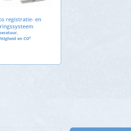
o registratie- en
ringssysteem
peratuur,
htigheid en CO²