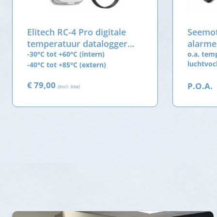
Elitech RC-4 Pro digitale
Seemot
temperatuur datalogger
alarme
met externe sensor
-30°C tot +60°C (intern)
o.a. tem
luchtvoc
-40°C tot +85°C (extern)
€ 79,00
P.O.A.
(excl. btw)