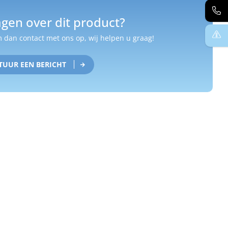
gen over dit product?
dan contact met ons op, wij helpen u graag!
TUUR EEN BERICHT