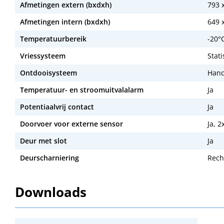
Afmetingen extern (bxdxh)
793 
Afmetingen intern (bxdxh)
649 
Temperatuurbereik
-20°C
Vriessysteem
Stat
Ontdooisysteem
Hand
Temperatuur- en stroomuitvalalarm
Ja
Potentiaalvrij contact
Ja
Doorvoer voor externe sensor
Ja, 
Deur met slot
Ja
Deurscharniering
Rech
Downloads