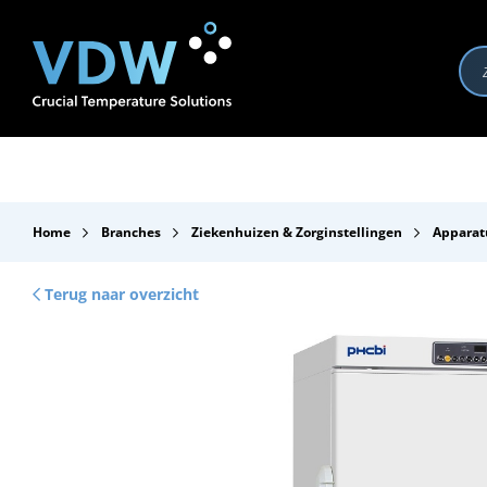
Producten
Branches
Merken
Over VDW
Se
Home
Branches
Ziekenhuizen & Zorginstellingen
Apparat
Terug naar overzicht