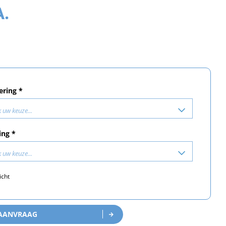
A.
ering *
 uw keuze...
ing *
 uw keuze...
icht
 AANVRAAG