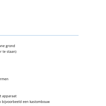
gane grond
r te staan)
larmen
et apparaat
an bijvoorbeeld een kastombouw