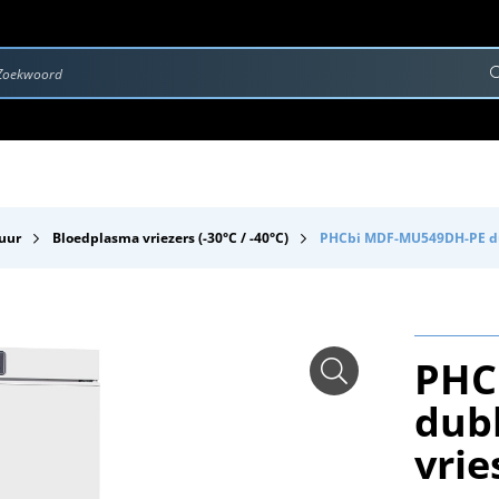
rvice & Onderhoud
Contact
Downloads
uur
Bloedplasma vriezers (-30°C / -40°C)
PHCbi MDF-MU549DH-PE du
PHC
dub
vrie