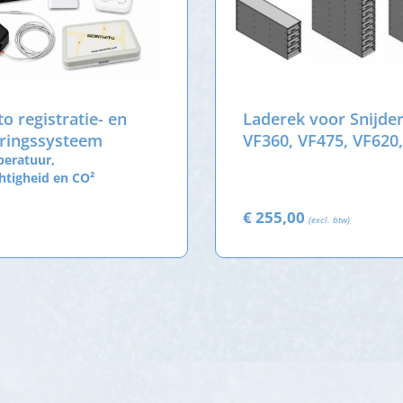
o registratie- en
Laderek voor Snijde
ringssysteem
VF360, VF475, VF620
peratuur,
en VF830 - voor 50
htigheid en CO²
doosjes
€ 255,00
(excl. btw)