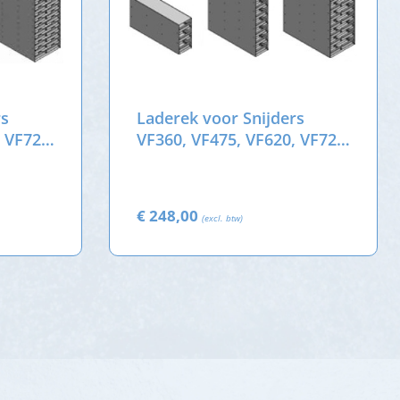
rs
Laderek voor Snijders
, VF720
VF360, VF475, VF620, VF720
 mm
en VF830 - voor 75 mm
doosjes
€ 248,00
(excl. btw)