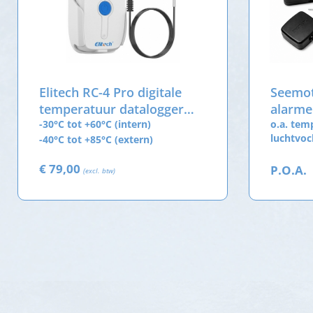
Elitech RC-4 Pro digitale
Seemot
temperatuur datalogger
alarme
met externe sensor
-30°C tot +60°C (intern)
o.a. tem
luchtvoc
-40°C tot +85°C (extern)
€ 79,00
P.O.A.
(excl. btw)