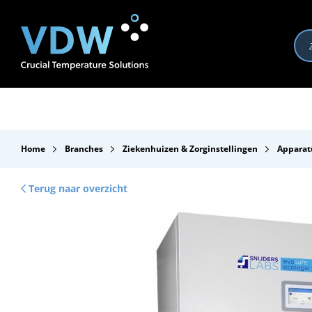
Producten
Branches
Merken
Over VDW
Se
Home
Branches
Ziekenhuizen & Zorginstellingen
Apparat
Terug naar overzicht