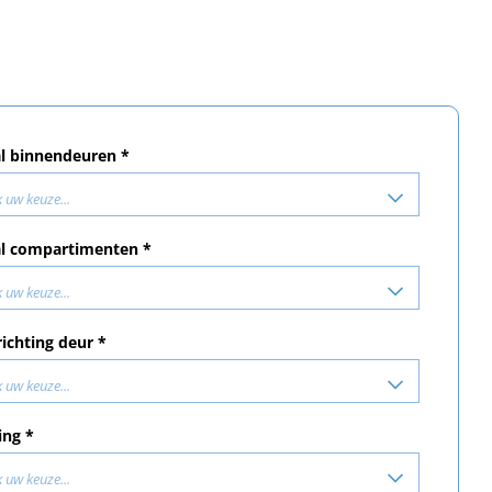
l binnendeuren *
 uw keuze...
l compartimenten *
 uw keuze...
richting deur *
 uw keuze...
ing *
 uw keuze...