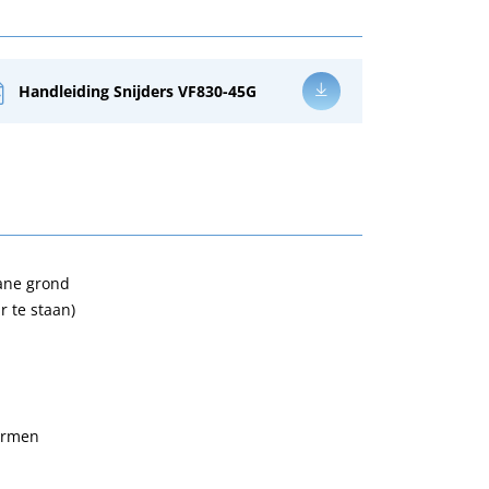
Handleiding Snijders VF830-45G
gane grond
r te staan)
larmen