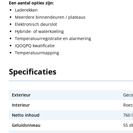
Een aantal opties zijn:
Laderekken
Meerdere binnendeuren / plateaus
Elektronisch deurslot
Hybride- of waterkoeling
Temperatuurregistratie en alarmering
IQOQPQ kwalificatie
Temperatuurmapping
Specificaties
Exterieur
Geco
Interieur
Roest
Netto inhoud
760 l
Geluidsniveau
55 d