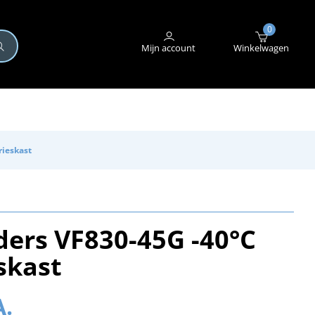
+31 (0)345 582 546
STORING MELDEN
0
Mijn account
Winkelwagen
rieskast
ders VF830-45G -40°C
skast
A.