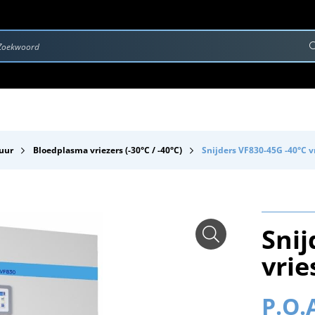
rvice & Onderhoud
Contact
Downloads
uur
Bloedplasma vriezers (-30°C / -40°C)
Snijders VF830-45G -40°C v
Snij
vrie
P.O.