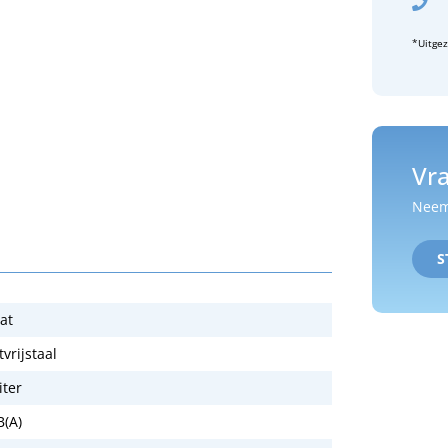
*Uitge
Vra
Neem 
S
at
vrijstaal
iter
B(A)