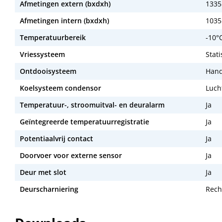
Afmetingen extern (bxdxh)
1335
Afmetingen intern (bxdxh)
1035
Temperatuurbereik
-10°C
Vriessysteem
Stat
Ontdooisysteem
Hand
Koelsysteem condensor
Luch
Temperatuur-, stroomuitval- en deuralarm
Ja
Geïntegreerde temperatuurregistratie
Ja
Potentiaalvrij contact
Ja
Doorvoer voor externe sensor
Ja
Deur met slot
Ja
Deurscharniering
Rech