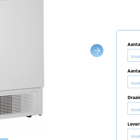
Aanta
Maak
Aanta
Maak
Draai
Maak
Lever
Maak