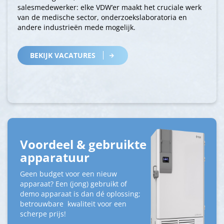
salesmedewerker: elke VDW’er maakt het cruciale werk
van de medische sector, onderzoekslaboratoria en
andere industrieën mede mogelijk.
BEKIJK VACATURES
Voordeel & gebruikte
apparatuur
Geen budget voor een nieuw
apparaat? Een (jong) gebruikt of
demo apparaat is dan dé oplossing;
betrouwbare kwaliteit voor een
scherpe prijs!