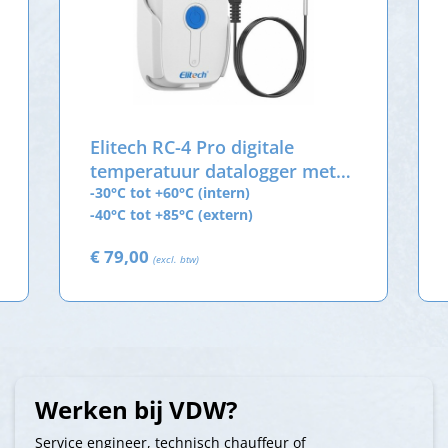
Elitech RC-4 Pro digitale
temperatuur datalogger met
externe sensor
-30°C tot +60°C (intern)
-40°C tot +85°C (extern)
€ 79,00
(excl. btw)
Werken bij VDW?
Service engineer, technisch chauffeur of