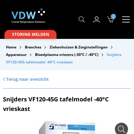
0
Producten
STORING MELDEN
Branches
Home
Branches
Ziekenhuizen & Zorginstellingen
Merken
Apparatuur
Bloedplasma vriezers (-30°C / -40°C)
Snijders
VF120-45G tafelmodel -40°C vrieskast
Over VDW
Service & Onderhoud
Terug naar overzicht
Contact
Snijders VF120-45G tafelmodel -40°C
Downloads
vrieskast