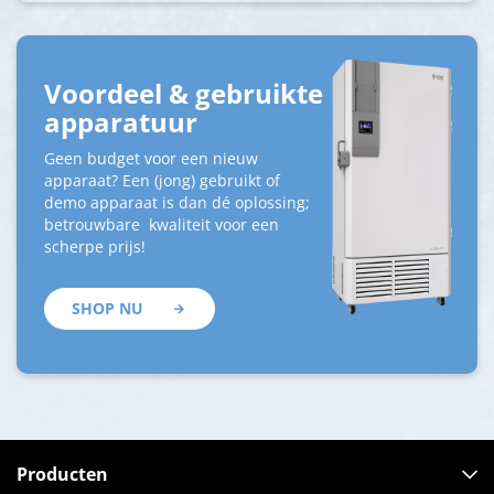
Voordeel & gebruikte
apparatuur
Geen budget voor een nieuw
apparaat? Een (jong) gebruikt of
demo apparaat is dan dé oplossing;
betrouwbare kwaliteit voor een
scherpe prijs!
SHOP NU
Producten