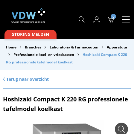
0
Producten
STORING MELDEN
Branches
Home
Branches
Laboratoria & Farmaceuten
Apparatuur
Merken
Professionele koel- en vrieskasten
Hoshizaki Compact K 220
RG professionele tafelmodel koelkast
Over VDW
Service & Onderhoud
Terug naar overzicht
Contact
Hoshizaki Compact K 220 RG professionele
Downloads
tafelmodel koelkast