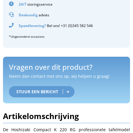
24/7
storingsservice
Deskundig
advies
Spoedlevering?
Bel ons! +31 (0)345 582 546
*Uitgezonderd occasions
Vragen over dit product?
Neem dan contact met ons op, wij helpen u graag!
STUUR EEN BERICHT
Artikelomschrijving
De Hoshizaki Compact K 220 RG professionele tafelmodel