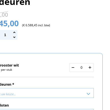
sdeuren
3,00
445,00
(€ 6.588,45 incl. btw)
rooster wit
 per stuk
deuren *
 uw keuze...
loten