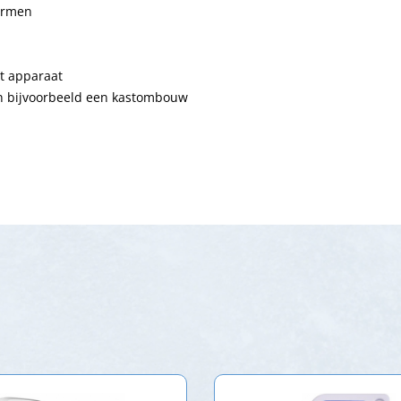
larmen
et apparaat
an bijvoorbeeld een kastombouw