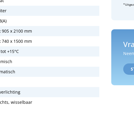
at
*Uitge
iter
B(A)
x 905 x 2100 mm
x 740 x 1500 mm
Vra
 tot +15°C
Neem 
misch
S
matisch
verlichting
echts, wisselbaar