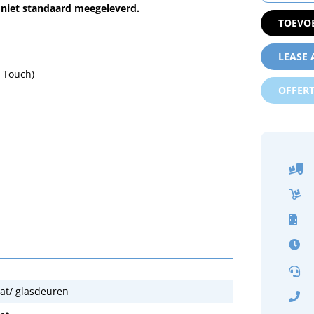
 niet standaard meegeleverd.
TOEVO
LEASE
F Touch)
OFFER
at/ glasdeuren