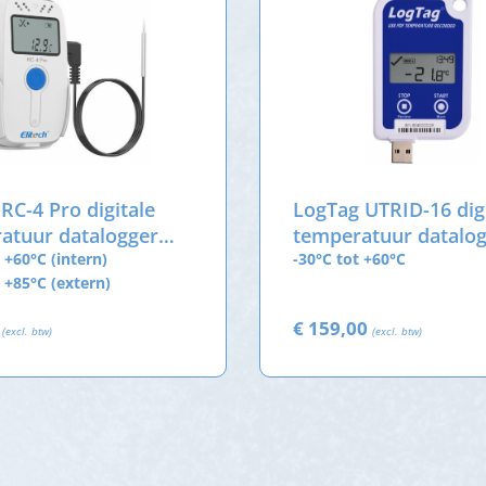
 RC-4 Pro digitale
LogTag UTRID-16 dig
atuur datalogger
temperatuur datalo
terne sensor
 +60°C (intern)
met USB-aansluiting
-30°C tot +60°C
t +85°C (extern)
0
€ 159,00
(excl. btw)
(excl. btw)