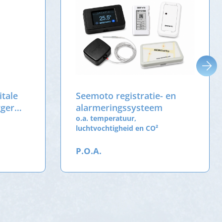
itale
Seemoto registratie- en
gger
alarmeringssysteem
o.a. temperatuur,
luchtvochtigheid en CO²
P.O.A.