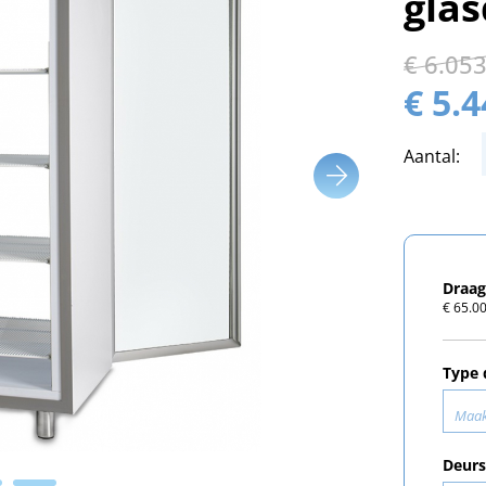
gla
€ 6.05
€ 5.
Aantal:
Draag
€ 65.00
Type 
Maak
Deurs