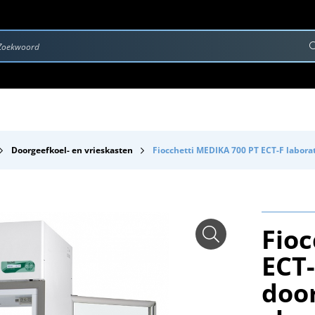
rvice & Onderhoud
Contact
Downloads
Doorgeefkoel- en vrieskasten
Fiocchetti MEDIKA 700 PT ECT-F labor
Fio
ECT
doo