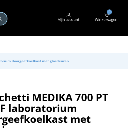
+31 (0)345 582 546
STORING MELDEN
0
Mijn account
Winkelwagen
atorium doorgeefkoelkast met glasdeuren
cchetti MEDIKA 700 PT
-F laboratorium
rgeefkoelkast met