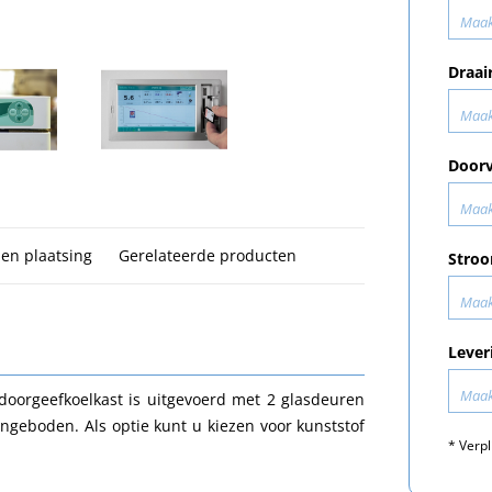
Maak
Draai
Maak
Doorv
Maak
 en plaatsing
Gerelateerde producten
Stroo
Maak
Lever
Maak
doorgeefkoelkast is uitgevoerd met 2 glasdeuren
ngeboden. Als optie kunt u kiezen voor kunststof
* Verpl