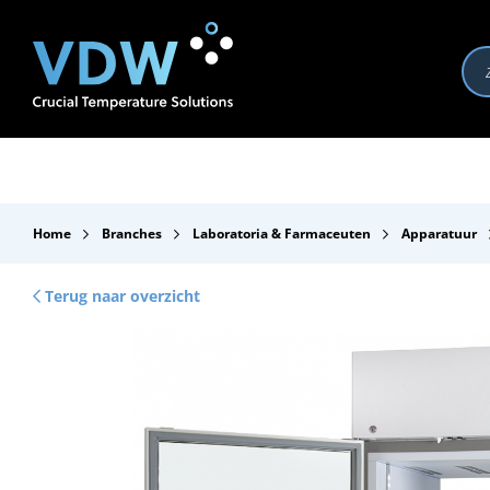
Producten
Branches
Merken
Over VDW
Se
Home
Branches
Laboratoria & Farmaceuten
Apparatuur
Terug naar overzicht