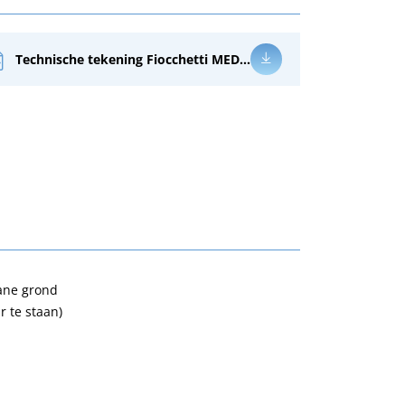
Technische tekening Fiocchetti MEDIKA 700 PT ECT-F
gane grond
r te staan)