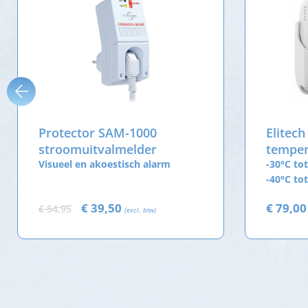
Protector SAM-1000
Elitech
stroomuitvalmelder
temper
Visueel en akoestisch alarm
met ex
-30°C tot
-40°C to
€ 39,50
€ 79,0
€ 54,95
(excl. btw)