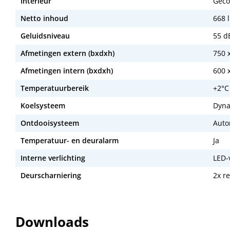
Interieur
Geco
Netto inhoud
668 l
Geluidsniveau
55 d
Afmetingen extern (bxdxh)
750 
Afmetingen intern (bxdxh)
600 
Temperatuurbereik
+2°C
Koelsysteem
Dyna
Ontdooisysteem
Auto
Temperatuur- en deuralarm
Ja
Interne verlichting
LED-
Deurscharniering
2x r
Downloads