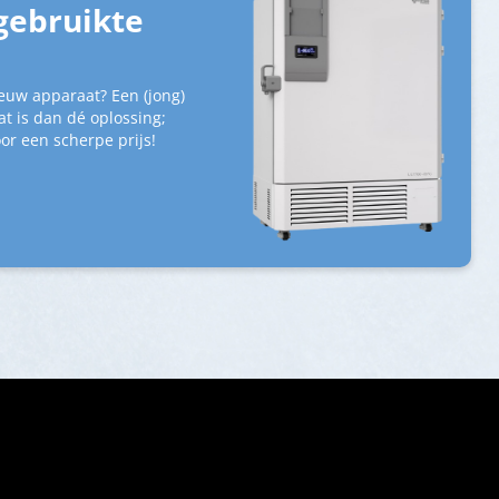
gebruikte
euw apparaat? Een (jong)
t is dan dé oplossing;
or een scherpe prijs!