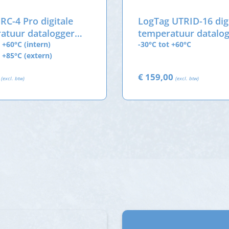
 RC-4 Pro digitale
LogTag UTRID-16 dig
atuur datalogger
temperatuur datalo
terne sensor
 +60°C (intern)
met USB-aansluiting
-30°C tot +60°C
t +85°C (extern)
0
€ 159,00
(excl. btw)
(excl. btw)