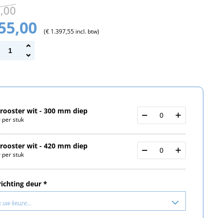
0,00
155,00
(€ 1.397,55 incl. btw)
rooster wit - 300 mm diep
 per stuk
rooster wit - 420 mm diep
 per stuk
richting deur *
 uw keuze...