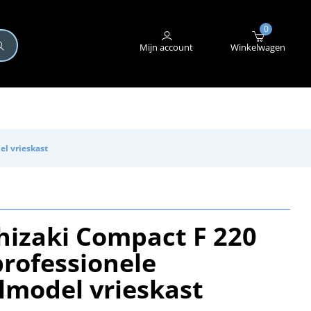
+31 (0)345 582 546
STORING MELDEN
0
Mijn account
Winkelwagen
el vrieskast
hizaki Compact F 220
rofessionele
lmodel vrieskast