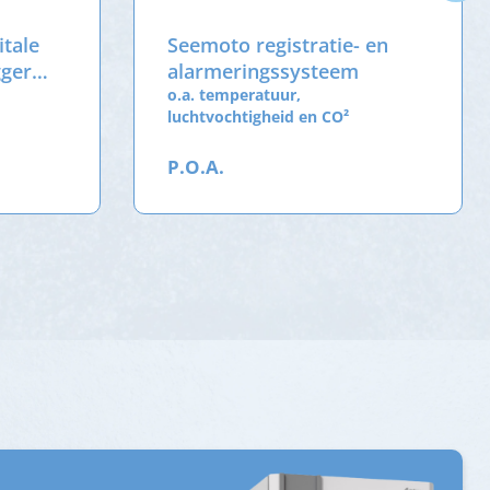
itale
Seemoto registratie- en
gger
alarmeringssysteem
o.a. temperatuur,
luchtvochtigheid en CO²
P.O.A.