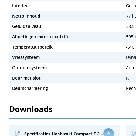
Interieur
Geco
Netto inhoud
77 li
Geluidsniveau
38,5
Afmetingen extern (bxdxh)
595 
Temperatuurbereik
-5°C 
Vriessysteem
Dyna
Ontdooisysteem
Auto
Deur met slot
Ja
Deurscharniering
Rech
Downloads
Specificaties Hoshizaki Compact F 220 RG