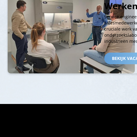
Werken
Service enginee
salesmedewerke
cruciale werk v
onderzoekslabo
industrieën med
BEKIJK VAC