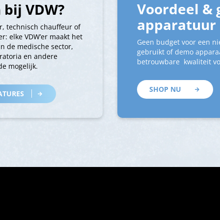
Voordeel & 
 bij VDW?
apparatuur
r, technisch chauffeur of
r: elke VDW’er maakt het
Geen budget voor een ni
an de medische sector,
gebruikt of demo apparaa
ratoria en andere
betrouwbare kwaliteit vo
e mogelijk.
SHOP NU
ATURES