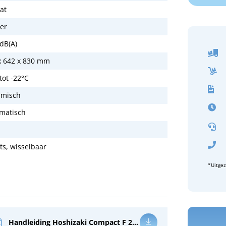
at
ter
 dB(A)
x 642 x 830 mm
tot -22°C
misch
matisch
ts, wisselbaar
*Uitge
Handleiding Hoshizaki Compact F 220 RG