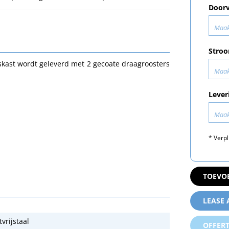
Doorv
Maak
Stroo
skast wordt geleverd met 2 gecoate draagroosters
Maak
Lever
Maak
* Verpl
TOEVO
LEASE
vrijstaal
OFFER