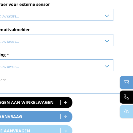
oer voor externe sensor
 uw keuze...
muitvalmelder
 uw keuze...
ing *
 uw keuze...
icht
EGEN AAN WINKELWAGEN
 AANVRAAG
TE AANVRAGEN