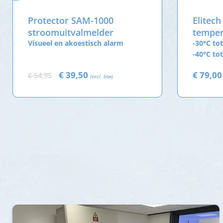
Protector SAM-1000
Elitech
stroomuitvalmelder
temper
Visueel en akoestisch alarm
met ex
-30°C tot
-40°C to
€ 39,50
€ 79,0
€ 54,95
(excl. btw)