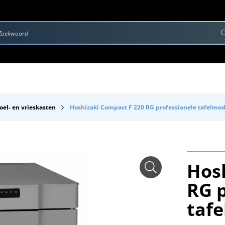
rvice & Onderhoud
Contact
Downloads
oel- en vrieskasten
Hoshizaki Compact F 220 RG professionele tafelmod
Hos
RG p
tafe