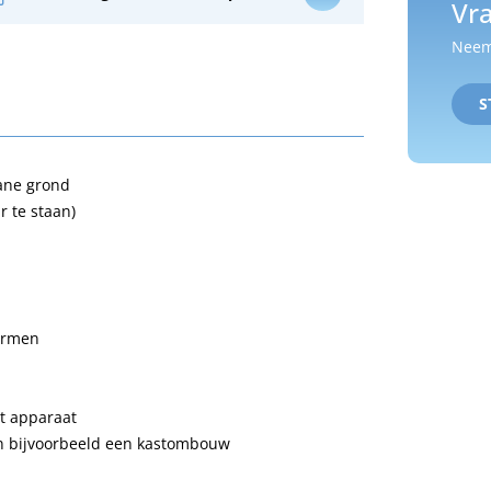
Vra
Neem 
S
gane grond
r te staan)
larmen
et apparaat
an bijvoorbeeld een kastombouw