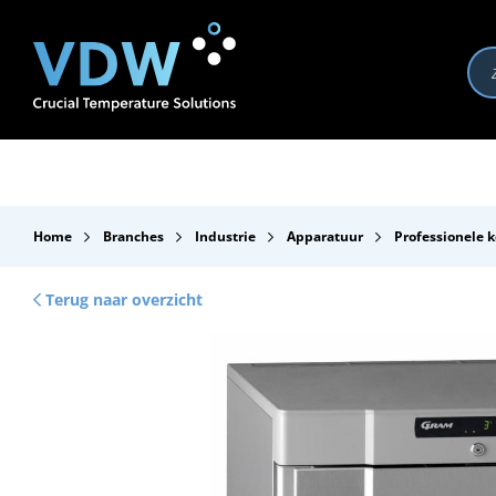
Producten
Branches
Merken
Over VDW
Se
Home
Branches
Industrie
Apparatuur
Professionele k
Terug naar overzicht