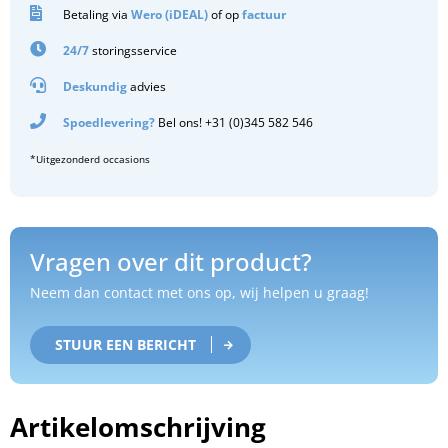
Betaling via
Wero (iDEAL)
of op
factuur
24/7
storingsservice
Deskundig
advies
Spoedlevering?
Bel ons! +31 (0)345 582 546
*Uitgezonderd occasions
Vragen over dit product?
Neem dan contact met ons op, wij helpen u graag!
STUUR EEN BERICHT
Artikelomschrijving