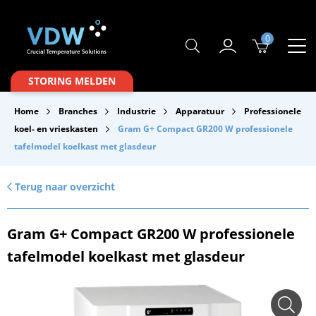
0
Producten
STORING MELDEN
Branches
Home
Branches
Industrie
Apparatuur
Professionele
Merken
koel- en vrieskasten
Gram G+ Compact GR200 W professionele
tafelmodel koelkast met glasdeur
Over VDW
Service & Onderhoud
Terug naar overzicht
Contact
Gram G+ Compact GR200 W professionele
Downloads
tafelmodel koelkast met glasdeur