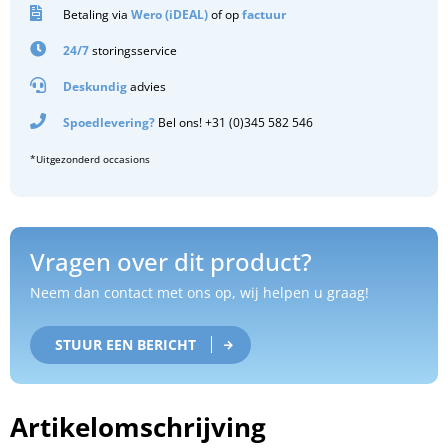
Betaling via
Wero (iDEAL)
of op
factuur
24/7
storingsservice
Deskundig
advies
Spoedlevering?
Bel ons! +31 (0)345 582 546
*Uitgezonderd occasions
Vragen over dit product?
Neem dan contact met ons op, wij helpen u graag!
STUUR EEN BERICHT
Artikelomschrijving