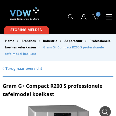
0
Producten
STORING MELDEN
Branches
Home
Branches
Industrie
Apparatuur
Professionele
Merken
koel- en vrieskasten
Gram G+ Compact R200 S professionele
tafelmodel koelkast
Over VDW
Service & Onderhoud
Terug naar overzicht
Contact
Gram G+ Compact R200 S professionele
Downloads
tafelmodel koelkast