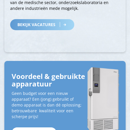
van de medische sector, onderzoekslaboratoria en
andere industrieën mede mogelijk.
BEKIJK VACATURES
Voordeel & gebruikte
apparatuur
Geen budget voor een nieuw
apparaat? Een (jong) gebruikt of
demo apparaat is dan dé oplossing;
betrouwbare kwaliteit voor een
scherpe prijs!