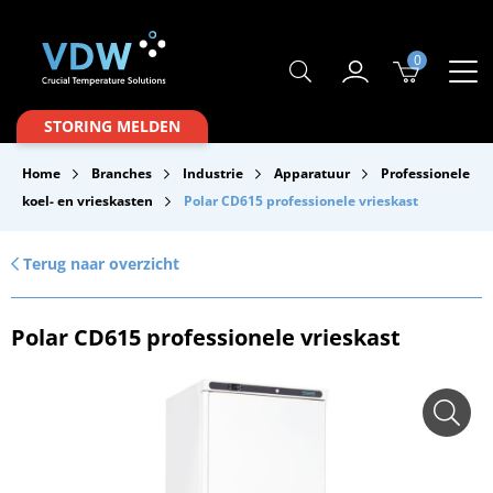
0
Producten
STORING MELDEN
Branches
Home
Branches
Industrie
Apparatuur
Professionele
Merken
koel- en vrieskasten
Polar CD615 professionele vrieskast
Over VDW
Terug naar overzicht
Service & Onderhoud
Polar CD615 professionele vrieskast
Contact
Downloads