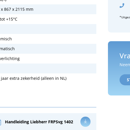
 x 867 x 2115 mm
*Uitge
 tot +15°C
misch
matisch
Vra
verlichting
Neem 
 jaar extra zekerheid (alleen in NL)
S
Handleiding Liebherr FRPSvg 1402