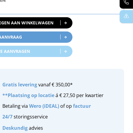
icht
EGEN AAN WINKELWAGEN
 AANVRAAG
TE AANVRAGEN
Gratis
levering
vanaf € 350,00*
**Plaatsing op locatie
á € 27,50 per kwartier
Betaling via
Wero (iDEAL)
of op
factuur
24/7
storingsservice
Deskundig
advies