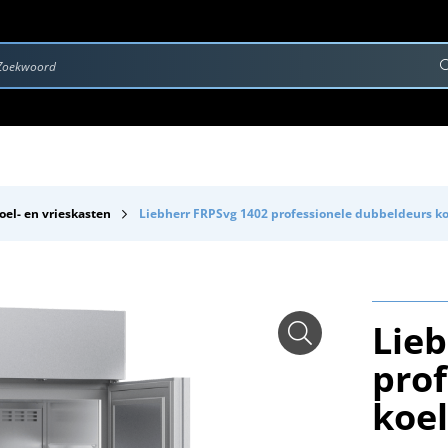
rvice & Onderhoud
Contact
Downloads
oel- en vrieskasten
Liebherr FRPSvg 1402 professionele dubbeldeurs ko
Lie
pro
koe