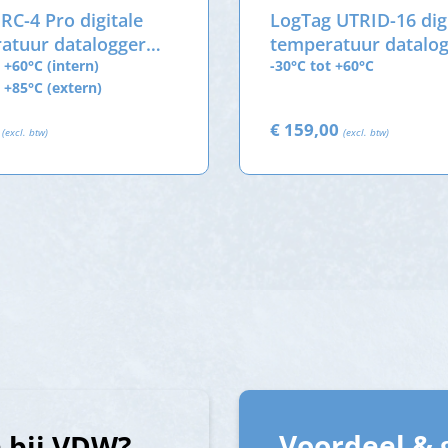
 RC-4 Pro digitale
LogTag UTRID-16 dig
atuur datalogger
temperatuur datalo
terne sensor
 +60°C (intern)
met USB-aansluiting
-30°C tot +60°C
t +85°C (extern)
0
€ 159,00
(excl. btw)
(excl. btw)
Voordeel & 
 bij VDW?