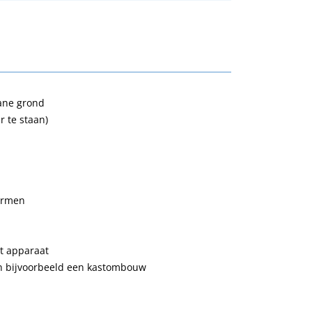
gane grond
r te staan)
larmen
et apparaat
an bijvoorbeeld een kastombouw