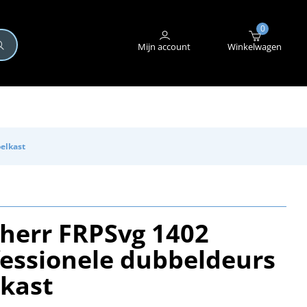
+31 (0)345 582 546
STORING MELDEN
0
Mijn account
Winkelwagen
elkast
bherr FRPSvg 1402
fessionele dubbeldeurs
lkast