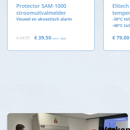
Protector SAM-1000
Elitech
stroomuitvalmelder
temper
Visueel en akoestisch alarm
met ex
-30°C tot
-40°C to
€ 39,50
€ 79,0
€ 54,95
(excl. btw)
Werken