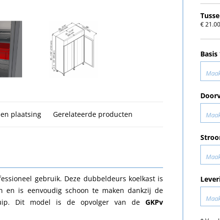
Tusse
€ 21.00
Basis
Maak
Doorv
 en plaatsing
Gerelateerde producten
Maak
Stroo
Maak
essioneel gebruik. Deze dubbeldeurs koelkast is
Lever
ten en is eenvoudig schoon te maken dankzij de
Maak
kuip. Dit model is de opvolger van de
GKPv