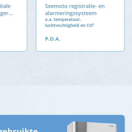
itale
Seemoto registratie- en
gger
alarmeringssysteem
o.a. temperatuur,
luchtvochtigheid en CO²
P.O.A.
gebruikte