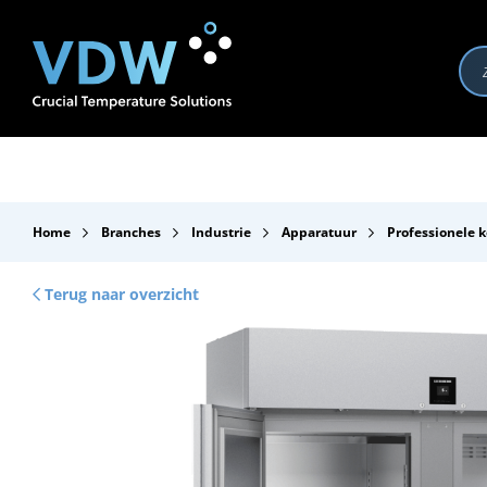
Producten
Branches
Merken
Over VDW
Se
Home
Branches
Industrie
Apparatuur
Professionele k
Terug naar overzicht