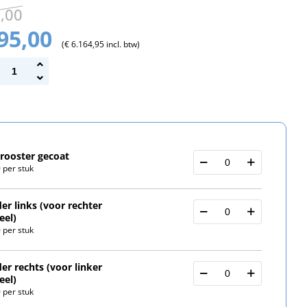
5,00
095,00
(€ 6.164,95 incl. btw)
rooster gecoat
 per stuk
der links (voor rechter
eel)
 per stuk
der rechts (voor linker
eel)
 per stuk