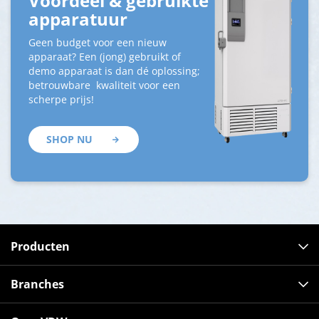
Voordeel & gebruikte
apparatuur
Geen budget voor een nieuw
apparaat? Een (jong) gebruikt of
demo apparaat is dan dé oplossing;
betrouwbare kwaliteit voor een
scherpe prijs!
SHOP NU
Producten
Branches