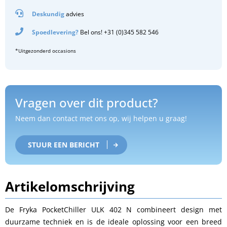
Deskundig
advies
Spoedlevering?
Bel ons! +31 (0)345 582 546
*Uitgezonderd occasions
Vragen over dit product?
Neem dan contact met ons op, wij helpen u graag!
STUUR EEN BERICHT
Artikelomschrijving
De Fryka PocketChiller ULK 402 N combineert design met
duurzame techniek en is de ideale oplossing voor een breed