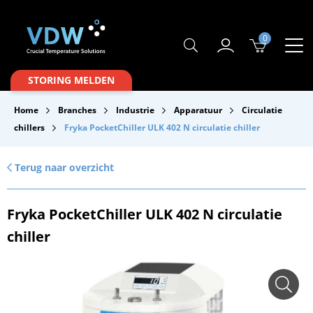
0
Producten
STORING MELDEN
Branches
Home
Branches
Industrie
Apparatuur
Circulatie
Merken
chillers
Fryka PocketChiller ULK 402 N circulatie chiller
Over VDW
Terug naar overzicht
Service & Onderhoud
Fryka PocketChiller ULK 402 N circulatie
Contact
chiller
Downloads