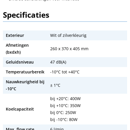
Specificaties
Exterieur
Wit of zilverkleurig
Afmetingen
260 x 370 x 405 mm
(bxdxh)
Geluidsniveau
47 dB(A)
Temperatuurbereik
-10°C tot +40°C
Nauwkeurigheid bij
± 1°C
-10°C
bij +20°C: 400W
bij +10°C: 350W
Koelcapaciteit
bij 0°C: 250W
bij -10°C: 80W
Max. flow rate
6 l/min.